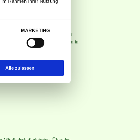
ie im Rahmen Ihrer Nutzung
MARKETING
entfallenden Pachtzins innerhalb der
tigt, Mahngebühren und Verzugszinsen in
Alle zulassen
n Mitgliedschaft eintreten. Über den