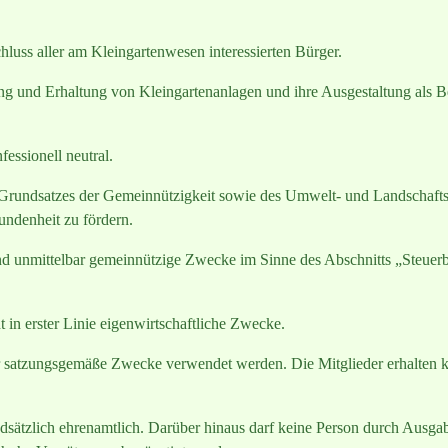
luss aller am Kleingartenwesen interessierten Bürger.
ung und Erhaltung von Kleingartenanlagen und ihre Ausgestaltung als B
.
tisch und konfessionell neutral.
 Grundsatzes der Gemeinnützigkeit sowie des Umwelt- und Landschaft
undenheit zu fördern.
und unmittelbar gemeinnützige Zwecke im Sinne des Abschnitts „Steue
cht in erster Linie eigenwirtschaftliche Zwecke.
für satzungsgemäße Zwecke verwendet werden. Die Mitglieder erhalten
undsätzlich ehrenamtlich. Darüber hinaus darf keine Person durch Ausg