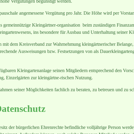
e hohe Vergütungen begünstigt werden.
e pauschale angemessene Vergütung pro Jahr. Die Höhe wird per Vorstan
s gemeinnützige Kleingärtner-organisation beim zuständigen Finanzamt
leingartenwesens, ins besondere für Ausbau und Unterhaltung seiner K
n mit dem Kreisverband zur Wahrnehmung kleingärtnerischer Belange, i
prechende Ausweisungen bzw. Festsetzungen von als Dauerkleingarteng
rfügbaren Kleingartenanlage seinen Mitgliedern entsprechend den Vorsch
g, Einzelgärten zur kleingärtne-rischen Nutzung.
Rahmen seiner Möglichkeiten fachlich zu beraten, zu betreuen und zu sc
Datenschutz
sitz der bürgerlichen Ehrenrechte befindliche volljährige Person werde