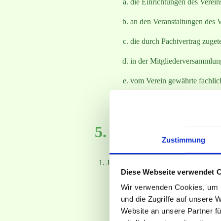
die Einrichtungen des Verei
an den Veranstaltungen des V
die durch Pachtvertrag zuget
in der Mitgliederversammlun
vom Verein gewährte fachlic
der Mitgliedschaft ist der B
5. Pflichten der Mi
Zustimmung
Jedes Mitglied ist verpflichtet
Diese Webseite verwendet 
sich nach bestem Können für
Wir verwenden Cookies, um I
und die Zugriffe auf unsere 
sich nach Maßgabe dieser Sat
Website an unsere Partner fü
c) die Regeln der Gartenordn