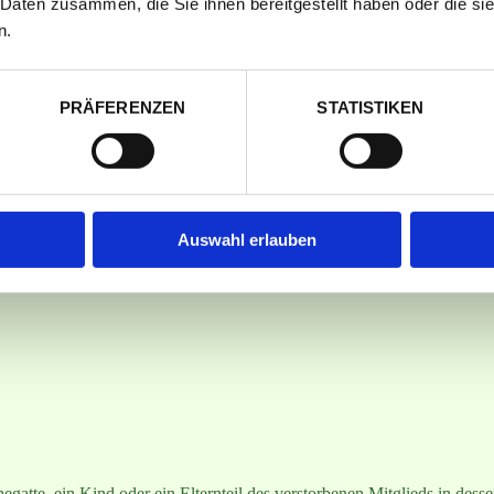
 Daten zusammen, die Sie ihnen bereitgestellt haben oder die s
n.
folgen,
sschließlich über den Vereinsvorstand weiterzugeben,
PRÄFERENZEN
STATISTIKEN
hmegebühren sowie Umlagen und den auf die zugeteilte Gartenparzelle 
äftsjahres zu entrichten. Bei Zahlungsverzug ist der Vorstand berech
u erheben.
Mitgliedschaft
Auswahl erlauben
gatte, ein Kind oder ein Elternteil des verstorbenen Mitglieds in desse