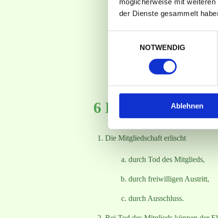
möglicherweise mit weiteren
der Dienste gesammelt habe
Beschlüsse des Vereins zu be
alle Anträge und Eingaben au
Einwilligungsauswahl
NOTWENDIG
Mitgliedsbeiträge und Aufna
ersten zwei Monate des Gesch
gesetzlich zulässiger Höhe z
6 Beendigung der 
Ablehnen
Die Mitgliedschaft erlischt
durch Tod des Mitglieds,
durch freiwilligen Austritt,
durch Ausschluss.
Bei Tod des Mitglieds können der Ehe