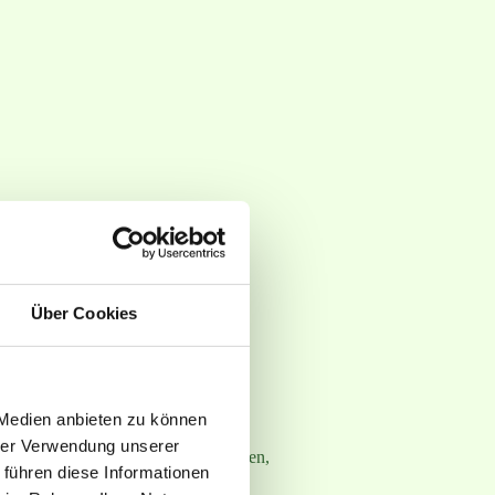
Über Cookies
 Medien anbieten zu können
hrer Verwendung unserer
rtnerischen Gemeinschaft zu betätigen,
 führen diese Informationen
zuhalten,