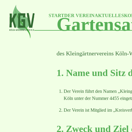
Skip
to
the
START
DER VEREIN
AKTUELLES
KO
content
Gartensa
des Kleingärtnervereins Köln-
1. Name und Sitz d
Der Verein führt den Namen „Kleingä
Köln unter der Nummer 4455 einget
Der Verein ist Mitglied im „Kreisv
2. Zweck und Ziel 