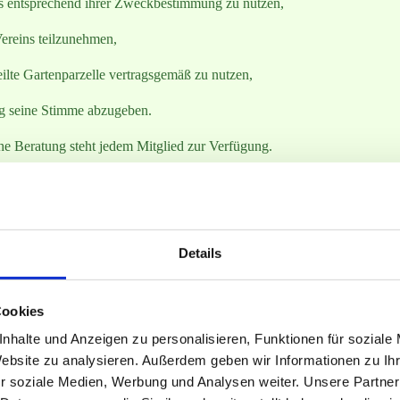
ns entsprechend ihrer Zweckbestimmung zu nutzen,
ereins teilzunehmen,
eilte Gartenparzelle vertragsgemäß zu nutzen,
g seine Stimme abzugeben.
he Beratung steht jedem Mitglied zur Verfügung.
ezug der Verbandszeitung verbunden.
tglieder
Details
Cookies
 die Belange des Kleingartenwesens einzusetzen,
nhalte und Anzeigen zu personalisieren, Funktionen für soziale
Website zu analysieren. Außerdem geben wir Informationen zu I
zung, des Pachtvertrages und der Gartenordnung innerhalb der kleingä
r soziale Medien, Werbung und Analysen weiter. Unsere Partner
ung der Stadt Köln in der jeweils gültigen Form anzuerkennen und ein